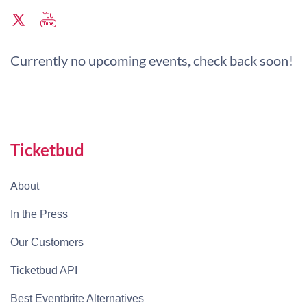
Currently no upcoming events, check back soon!
Ticketbud
About
In the Press
Our Customers
Ticketbud API
Best Eventbrite Alternatives