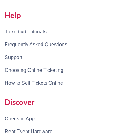
Help
Ticketbud Tutorials
Frequently Asked Questions
Support
Choosing Online Ticketing
How to Sell Tickets Online
Discover
Check-in App
Rent Event Hardware